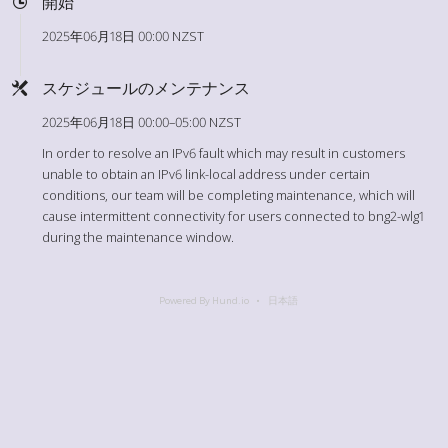
開始
2025年06月18日 00:00 NZST
スケジュールのメンテナンス
2025年06月18日 00:00–05:00 NZST
In order to resolve an IPv6 fault which may result in customers
unable to obtain an IPv6 link-local address under certain
conditions, our team will be completing maintenance, which will
cause intermittent connectivity for users connected to bng2-wlg1
during the maintenance window.
Powered By Hund.io
日本語