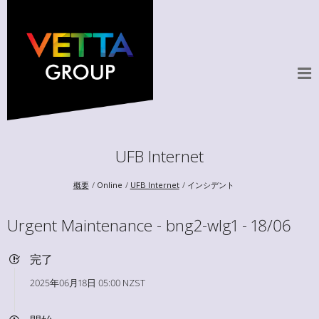
UFB Internet
概要
Online
UFB Internet
インシデント
Urgent Maintenance - bng2-wlg1 - 18/06
完了
2025年06月18日 05:00 NZST