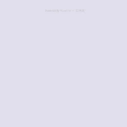
Powered By Hund.io
日本語