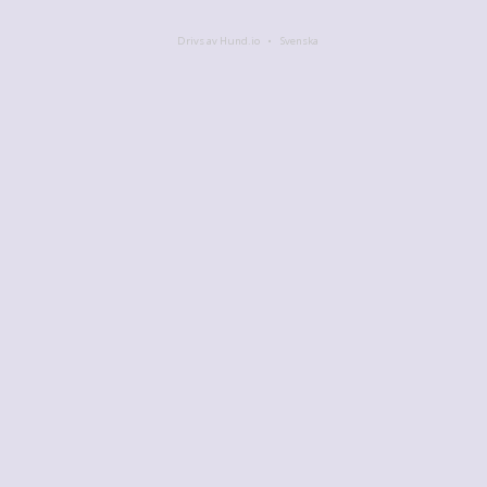
Drivs av Hund.io
Svenska