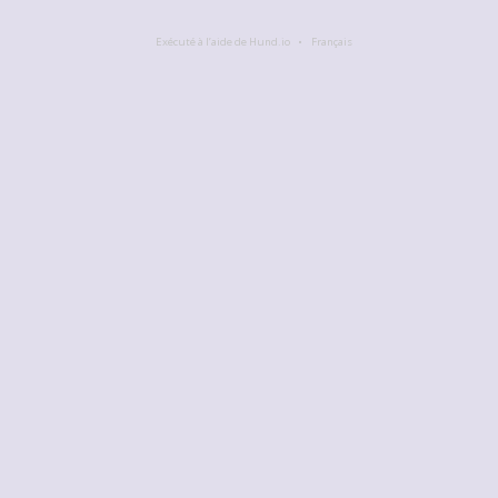
Exécuté à l’aide de Hund.io
Français