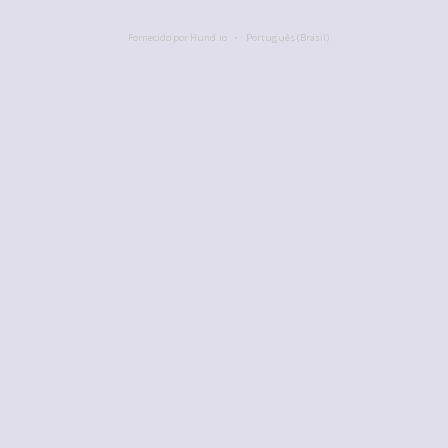
Fornecido por Hund.io
Português (Brasil)